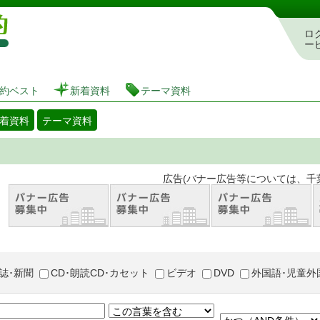
図書館 蔵書検索・予約システム
ロ
ー
約ベスト
新着資料
テーマ資料
着資料
テーマ資料
。 広告(バナー広告等については、千葉市が推奨
誌･新聞
CD･朗読CD･カセット
ビデオ
DVD
外国語･児童外