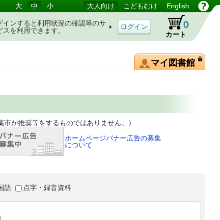
大
中
小
大人向け
こどもむけ
English
0
グインすると利用状況の確認等のサ
ビスを利用できます。
カート
マイ図書館
等をするものではありません。）
ホームページバナー広告の募集
について
国語
点字・録音資料