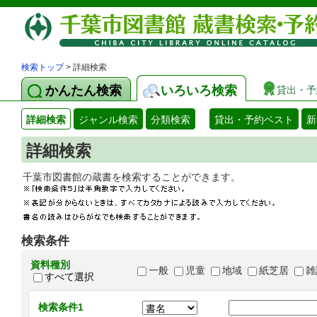
検索トップ
> 詳細検索
かんたん検索
いろいろ検索
貸出・予
詳細検索
ジャンル検索
分類検索
貸出・予約ベスト
新
詳細検索
千葉市図書館の蔵書を検索することができます
検索条件
資料種別
一般
児童
地域
紙芝居
雑
すべて選択
検索条件1