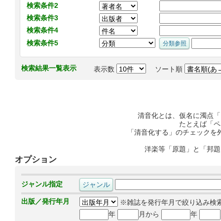
検索条件2
検索条件3
検索条件4
検索条件5
検索結果一覧表示
表示数
ソート順
清音化とは、仮名に濁点「
たとえば「ペ
「清音化する」のチェックを
洋楽等「原題」と「邦題
オプション
ジャンル指定
出版／発行年月
※雑誌を発行年月で絞り込み検
年
月から
年