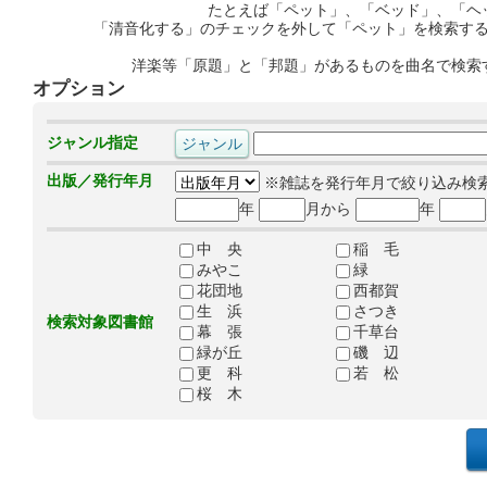
たとえば「ペット」、「ベッド」、「ヘ
「清音化する」のチェックを外して「ペット」を検索す
洋楽等「原題」と「邦題」があるものを曲名で検索
オプション
ジャンル指定
出版／発行年月
※雑誌を発行年月で絞り込み検
年
月から
年
中 央
稲 毛
みやこ
緑
花団地
西都賀
生 浜
さつき
検索対象図書館
幕 張
千草台
緑が丘
磯 辺
更 科
若 松
桜 木