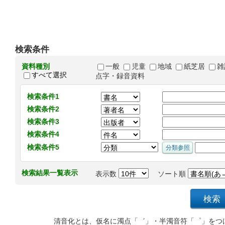
検索条件
資料種別
一般
児童
地域
紙芝居
雑
すべて選択
点字・録音資料
検索条件1
検索条件2
検索条件3
検索条件4
検索条件5
検索結果一覧表示
表示数
ソート順
清音化とは、仮名に濁点「゛」・半濁音符「゜」をつ