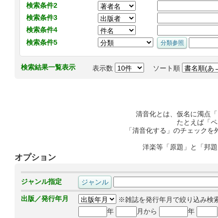
検索条件2
検索条件3
検索条件4
検索条件5
検索結果一覧表示
表示数
ソート順
清音化とは、仮名に濁点「
たとえば「ペ
「清音化する」のチェックを
洋楽等「原題」と「邦題
オプション
ジャンル指定
出版／発行年月
※雑誌を発行年月で絞り込み検
年
月から
年