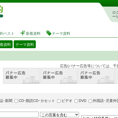
図書館 蔵書検索・予約システム
ロ
ー
約ベスト
新着資料
テーマ資料
着資料
テーマ資料
。 広告(バナー広告等については、千葉市が推奨
誌･新聞
CD･朗読CD･カセット
ビデオ
DVD
外国語･児童外