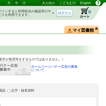
大
中
小
大人向け
こどもむけ
English
0
グインすると利用状況の確認等のサ
ビスを利用できます。
カート
マイ図書館
等をするものではありません。）
ホームページバナー広告の募集
について
国語
点字・録音資料