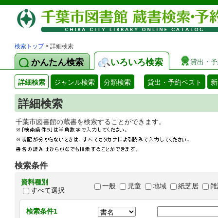
検索トップ
> 詳細検索
かんたん検索
いろいろ検索
貸出・予
詳細検索
ジャンル検索
分類検索
貸出・予約ベスト
新
詳細検索
千葉市図書館の蔵書を検索することができます
検索条件
資料種別
一般
児童
地域
紙芝居
雑
すべて選択
検索条件1