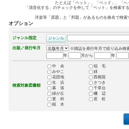
たとえば「ペット」、「ベッド」、「ヘ
「清音化する」のチェックを外して「ペット」を検索す
洋楽等「原題」と「邦題」があるものを曲名で検索
オプション
ジャンル指定
出版／発行年月
※雑誌を発行年月で絞り込み検
年
月から
年
中 央
稲 毛
みやこ
緑
花団地
西都賀
生 浜
さつき
検索対象図書館
幕 張
千草台
緑が丘
磯 辺
更 科
若 松
桜 木