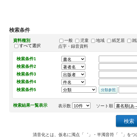
検索条件
資料種別
一般
児童
地域
紙芝居
雑
すべて選択
点字・録音資料
検索条件1
検索条件2
検索条件3
検索条件4
検索条件5
検索結果一覧表示
表示数
ソート順
清音化とは、仮名に濁点「゛」・半濁音符「゜」をつ