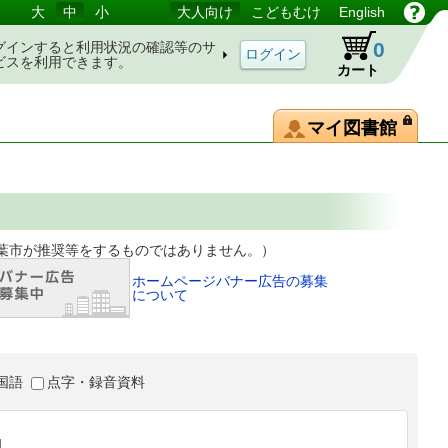
大
中
小
大人向け
こどもむけ
English
0
グインすると利用状況の確認等のサ
ビスを利用できます。
カート
マイ図書館
等をするものではありません。）
ホームページバナー広告の募集
について
国語
点字・録音資料