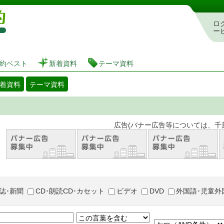
図書館 蔵書検索・予約システム
ロ
ー
約ベスト
新着資料
テーマ資料
着資料
テーマ資料
。 広告(バナー広告等については、千葉市が推奨
誌･新聞
CD･朗読CD･カセット
ビデオ
DVD
外国語･児童外