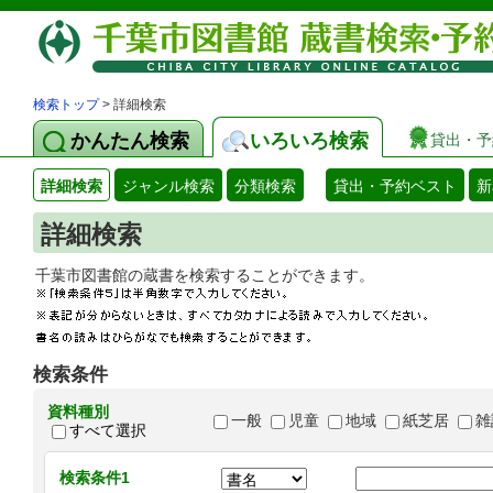
検索トップ
> 詳細検索
かんたん検索
いろいろ検索
貸出・予
詳細検索
ジャンル検索
分類検索
貸出・予約ベスト
新
詳細検索
千葉市図書館の蔵書を検索することができます
検索条件
資料種別
一般
児童
地域
紙芝居
雑
すべて選択
検索条件1