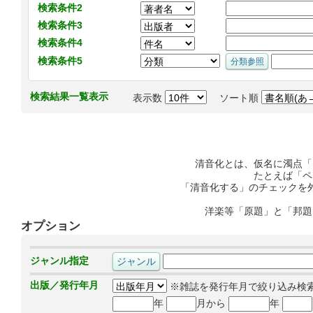
検索条件2
検索条件3
検索条件4
検索条件5
検索結果一覧表示
表示数
ソート順
清音化とは、仮名に濁点「
たとえば「ペ
「清音化する」のチェックを
洋楽等「原題」と「邦題
オプション
ジャンル指定
出版／発行年月
※雑誌を発行年月で絞り込み検
年
月から
年