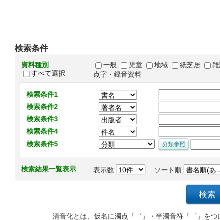
検索条件
資料種別
一般
児童
地域
紙芝居
雑
すべて選択
点字・録音資料
検索条件1
検索条件2
検索条件3
検索条件4
検索条件5
検索結果一覧表示
表示数
ソート順
清音化とは、仮名に濁点「゛」・半濁音符「゜」をつ