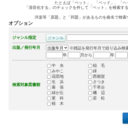
たとえば「ペット」、「ベッド」、「ヘ
「清音化する」のチェックを外して「ペット」を検索す
洋楽等「原題」と「邦題」があるものを曲名で検索
オプション
ジャンル指定
出版／発行年月
※雑誌を発行年月で絞り込み検
年
月から
年
中 央
稲 毛
みやこ
緑
花団地
西都賀
生 浜
さつき
検索対象図書館
幕 張
千草台
緑が丘
磯 辺
更 科
若 松
桜 木