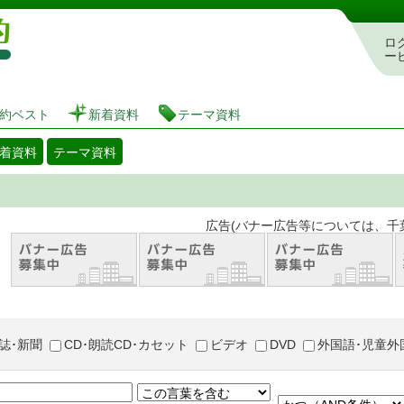
図書館 蔵書検索・予約システム
ロ
ー
約ベスト
新着資料
テーマ資料
着資料
テーマ資料
。 広告(バナー広告等については、千葉市が推奨
誌･新聞
CD･朗読CD･カセット
ビデオ
DVD
外国語･児童外