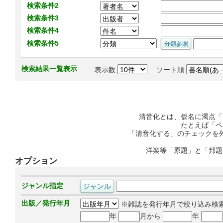
検索条件2
検索条件3
検索条件4
検索条件5
検索結果一覧表示
表示数
ソート順
清音化とは、仮名に濁点「
たとえば「ペ
「清音化する」のチェックを
洋楽等「原題」と「邦題
オプション
ジャンル指定
出版／発行年月
※雑誌を発行年月で絞り込み検
年
月から
年