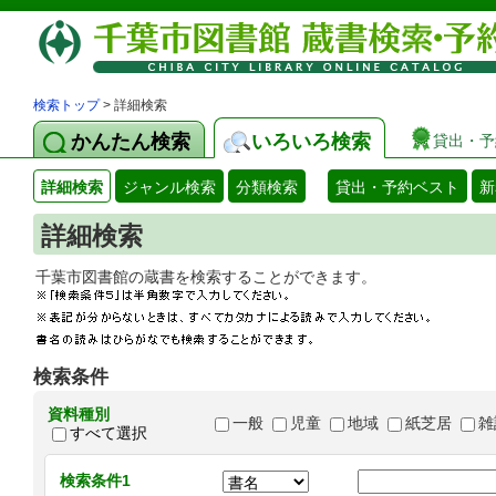
検索トップ
> 詳細検索
かんたん検索
いろいろ検索
貸出・予
詳細検索
ジャンル検索
分類検索
貸出・予約ベスト
新
詳細検索
千葉市図書館の蔵書を検索することができます
検索条件
資料種別
一般
児童
地域
紙芝居
雑
すべて選択
検索条件1