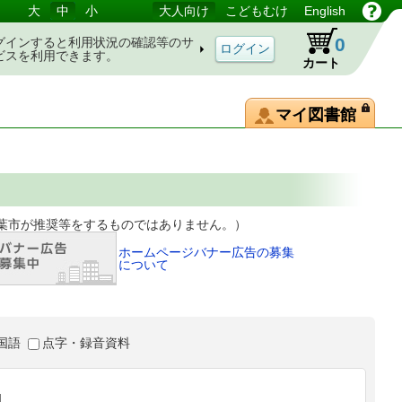
大
中
小
大人向け
こどもむけ
English
0
グインすると利用状況の確認等のサ
ビスを利用できます。
カート
マイ図書館
等をするものではありません。）
ホームページバナー広告の募集
について
国語
点字・録音資料