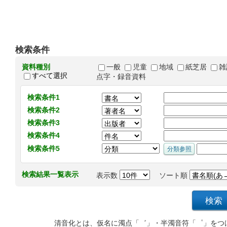
検索条件
資料種別
一般
児童
地域
紙芝居
雑
すべて選択
点字・録音資料
検索条件1
検索条件2
検索条件3
検索条件4
検索条件5
検索結果一覧表示
表示数
ソート順
清音化とは、仮名に濁点「゛」・半濁音符「゜」をつ