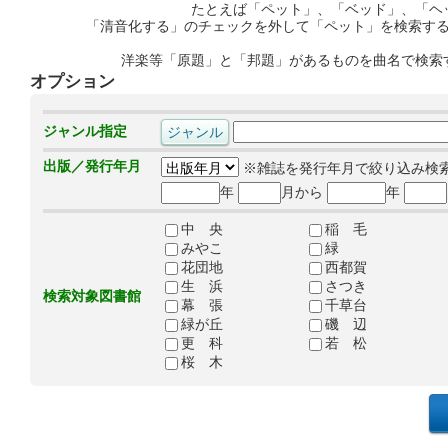
たとえば「ペット」、「ベッド」、「ヘ
「清音化する」のチェックを外して「ペット」を検索す
洋楽等「原題」と「邦題」があるものを曲名で検索
オプション
ジャンル指定
出版／発行年月
※雑誌を発行年月で絞り込み検
年
月から
年
中 央
稲 毛
みやこ
緑
花団地
西都賀
生 浜
さつき
検索対象図書館
幕 張
千草台
緑が丘
磯 辺
更 科
若 松
桜 木