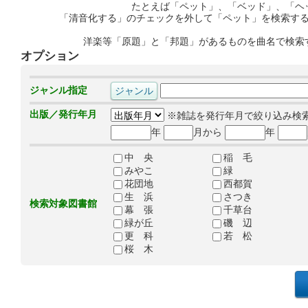
たとえば「ペット」、「ベッド」、「ヘ
「清音化する」のチェックを外して「ペット」を検索す
洋楽等「原題」と「邦題」があるものを曲名で検索
オプション
ジャンル指定
出版／発行年月
※雑誌を発行年月で絞り込み検
年
月から
年
中 央
稲 毛
みやこ
緑
花団地
西都賀
生 浜
さつき
検索対象図書館
幕 張
千草台
緑が丘
磯 辺
更 科
若 松
桜 木