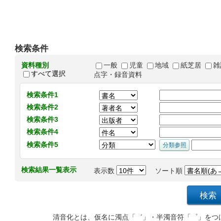
検索条件
資料種別
一般
児童
地域
紙芝居
雑
すべて選択
点字・録音資料
検索条件1
検索条件2
検索条件3
検索条件4
検索条件5
検索結果一覧表示
表示数
ソート順
清音化とは、仮名に濁点「゛」・半濁音符「゜」をつ