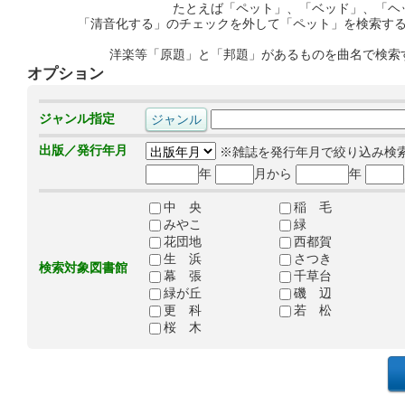
たとえば「ペット」、「ベッド」、「ヘ
「清音化する」のチェックを外して「ペット」を検索す
洋楽等「原題」と「邦題」があるものを曲名で検索
オプション
ジャンル指定
出版／発行年月
※雑誌を発行年月で絞り込み検
年
月から
年
中 央
稲 毛
みやこ
緑
花団地
西都賀
生 浜
さつき
検索対象図書館
幕 張
千草台
緑が丘
磯 辺
更 科
若 松
桜 木