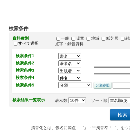
検索条件
資料種別
一般
児童
地域
紙芝居
雑
すべて選択
点字・録音資料
検索条件1
検索条件2
検索条件3
検索条件4
検索条件5
検索結果一覧表示
表示数
ソート順
清音化とは、仮名に濁点「゛」・半濁音符「゜」をつ