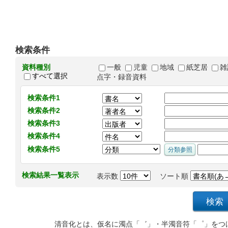
検索条件
資料種別
一般
児童
地域
紙芝居
雑
すべて選択
点字・録音資料
検索条件1
検索条件2
検索条件3
検索条件4
検索条件5
検索結果一覧表示
表示数
ソート順
清音化とは、仮名に濁点「゛」・半濁音符「゜」をつ