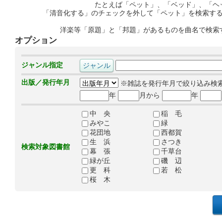
たとえば「ペット」、「ベッド」、「ヘ
「清音化する」のチェックを外して「ペット」を検索す
洋楽等「原題」と「邦題」があるものを曲名で検索
オプション
ジャンル指定
出版／発行年月
※雑誌を発行年月で絞り込み検
年
月から
年
中 央
稲 毛
みやこ
緑
花団地
西都賀
生 浜
さつき
検索対象図書館
幕 張
千草台
緑が丘
磯 辺
更 科
若 松
桜 木