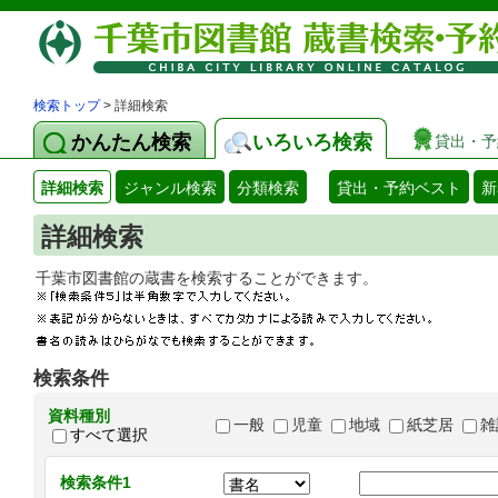
検索トップ
> 詳細検索
かんたん検索
いろいろ検索
貸出・予
詳細検索
ジャンル検索
分類検索
貸出・予約ベスト
新
詳細検索
千葉市図書館の蔵書を検索することができます
検索条件
資料種別
一般
児童
地域
紙芝居
雑
すべて選択
検索条件1