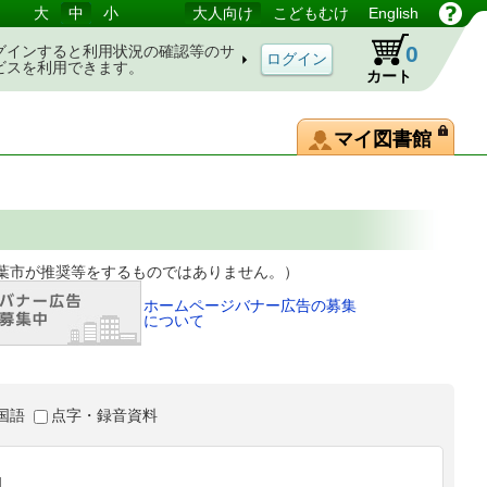
大
中
小
大人向け
こどもむけ
English
0
グインすると利用状況の確認等のサ
ビスを利用できます。
カート
マイ図書館
等をするものではありません。）
ホームページバナー広告の募集
について
国語
点字・録音資料