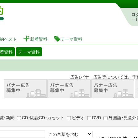
図書館 蔵書検索・予約システム
ロ
ー
約ベスト
新着資料
テーマ資料
着資料
テーマ資料
。 広告(バナー広告等については、千葉市が推奨
誌･新聞
CD･朗読CD･カセット
ビデオ
DVD
外国語･児童外