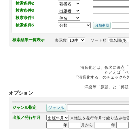
検索条件2
検索条件3
検索条件4
検索条件5
検索結果一覧表示
表示数
ソート順
清音化とは、仮名に濁点「
たとえば「ペ
「清音化する」のチェックを
洋楽等「原題」と「邦題
オプション
ジャンル指定
出版／発行年月
※雑誌を発行年月で絞り込み検
年
月から
年