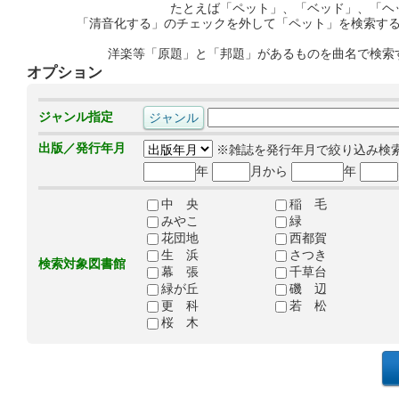
たとえば「ペット」、「ベッド」、「ヘ
「清音化する」のチェックを外して「ペット」を検索す
洋楽等「原題」と「邦題」があるものを曲名で検索
オプション
ジャンル指定
出版／発行年月
※雑誌を発行年月で絞り込み検
年
月から
年
中 央
稲 毛
みやこ
緑
花団地
西都賀
生 浜
さつき
検索対象図書館
幕 張
千草台
緑が丘
磯 辺
更 科
若 松
桜 木