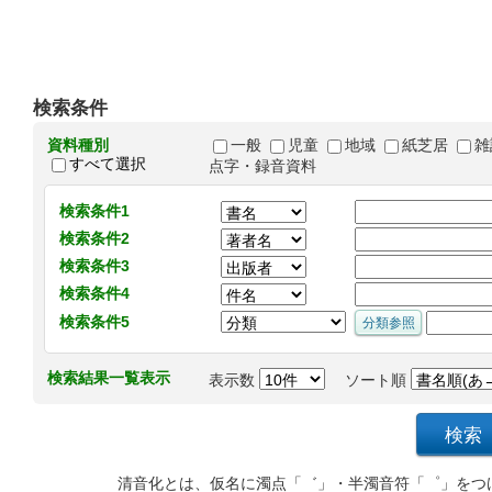
検索条件
資料種別
一般
児童
地域
紙芝居
雑
すべて選択
点字・録音資料
検索条件1
検索条件2
検索条件3
検索条件4
検索条件5
検索結果一覧表示
表示数
ソート順
清音化とは、仮名に濁点「゛」・半濁音符「゜」をつ