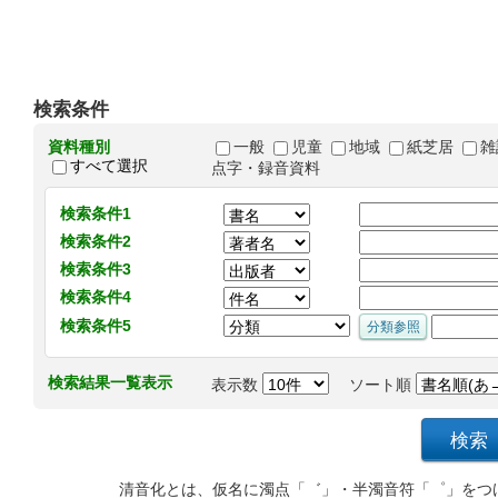
検索条件
資料種別
一般
児童
地域
紙芝居
雑
すべて選択
点字・録音資料
検索条件1
検索条件2
検索条件3
検索条件4
検索条件5
検索結果一覧表示
表示数
ソート順
清音化とは、仮名に濁点「゛」・半濁音符「゜」をつ