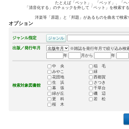
たとえば「ペット」、「ベッド」、「ヘ
「清音化する」のチェックを外して「ペット」を検索す
洋楽等「原題」と「邦題」があるものを曲名で検索
オプション
ジャンル指定
出版／発行年月
※雑誌を発行年月で絞り込み検
年
月から
年
中 央
稲 毛
みやこ
緑
花団地
西都賀
生 浜
さつき
検索対象図書館
幕 張
千草台
緑が丘
磯 辺
更 科
若 松
桜 木