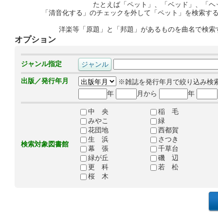
たとえば「ペット」、「ベッド」、「ヘ
「清音化する」のチェックを外して「ペット」を検索す
洋楽等「原題」と「邦題」があるものを曲名で検索
オプション
ジャンル指定
出版／発行年月
※雑誌を発行年月で絞り込み検
年
月から
年
中 央
稲 毛
みやこ
緑
花団地
西都賀
生 浜
さつき
検索対象図書館
幕 張
千草台
緑が丘
磯 辺
更 科
若 松
桜 木