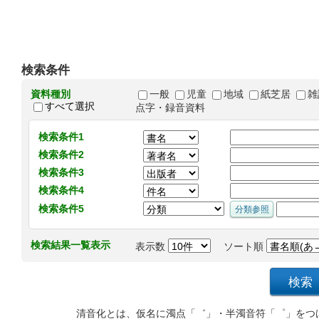
検索条件
資料種別
一般
児童
地域
紙芝居
雑
すべて選択
点字・録音資料
検索条件1
検索条件2
検索条件3
検索条件4
検索条件5
検索結果一覧表示
表示数
ソート順
清音化とは、仮名に濁点「゛」・半濁音符「゜」をつ