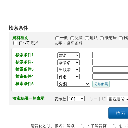
検索条件
資料種別
一般
児童
地域
紙芝居
雑
すべて選択
点字・録音資料
検索条件1
検索条件2
検索条件3
検索条件4
検索条件5
検索結果一覧表示
表示数
ソート順
清音化とは、仮名に濁点「゛」・半濁音符「゜」をつ