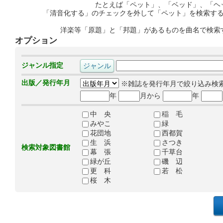
たとえば「ペット」、「ベッド」、「ヘ
「清音化する」のチェックを外して「ペット」を検索す
洋楽等「原題」と「邦題」があるものを曲名で検索
オプション
ジャンル指定
出版／発行年月
※雑誌を発行年月で絞り込み検
年
月から
年
中 央
稲 毛
みやこ
緑
花団地
西都賀
生 浜
さつき
検索対象図書館
幕 張
千草台
緑が丘
磯 辺
更 科
若 松
桜 木