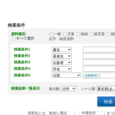
検索条件
資料種別
一般
児童
地域
紙芝居
雑
すべて選択
点字・録音資料
検索条件1
検索条件2
検索条件3
検索条件4
検索条件5
検索結果一覧表示
表示数
ソート順
清音化とは、仮名に濁点「゛」・半濁音符「゜」をつ