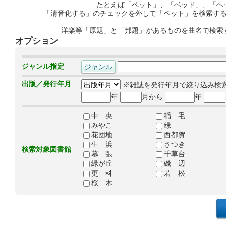
たとえば「ペット」、「ベッド」、「ヘ
「清音化する」のチェックを外して「ペット」を検索す
洋楽等「原題」と「邦題」があるものを曲名で検索
オプション
ジャンル指定
出版／発行年月
※雑誌を発行年月で絞り込み検
年
月から
年
中 央
稲 毛
みやこ
緑
花団地
西都賀
生 浜
さつき
検索対象図書館
幕 張
千草台
緑が丘
磯 辺
更 科
若 松
桜 木