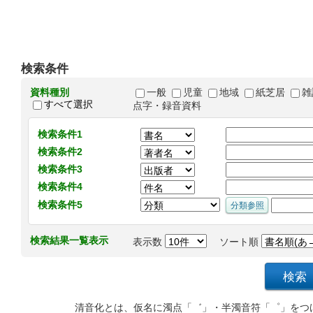
検索条件
資料種別
一般
児童
地域
紙芝居
雑
すべて選択
点字・録音資料
検索条件1
検索条件2
検索条件3
検索条件4
検索条件5
検索結果一覧表示
表示数
ソート順
清音化とは、仮名に濁点「゛」・半濁音符「゜」をつ