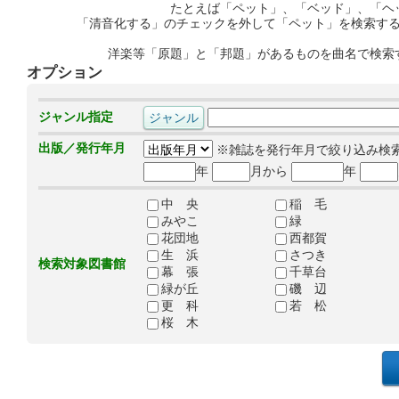
たとえば「ペット」、「ベッド」、「ヘ
「清音化する」のチェックを外して「ペット」を検索す
洋楽等「原題」と「邦題」があるものを曲名で検索
オプション
ジャンル指定
出版／発行年月
※雑誌を発行年月で絞り込み検
年
月から
年
中 央
稲 毛
みやこ
緑
花団地
西都賀
生 浜
さつき
検索対象図書館
幕 張
千草台
緑が丘
磯 辺
更 科
若 松
桜 木