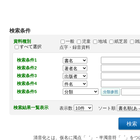
検索条件
資料種別
一般
児童
地域
紙芝居
雑
すべて選択
点字・録音資料
検索条件1
検索条件2
検索条件3
検索条件4
検索条件5
検索結果一覧表示
表示数
ソート順
清音化とは、仮名に濁点「゛」・半濁音符「゜」をつ