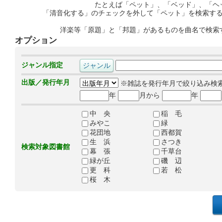
たとえば「ペット」、「ベッド」、「ヘ
「清音化する」のチェックを外して「ペット」を検索す
洋楽等「原題」と「邦題」があるものを曲名で検索
オプション
ジャンル指定
出版／発行年月
※雑誌を発行年月で絞り込み検
年
月から
年
中 央
稲 毛
みやこ
緑
花団地
西都賀
生 浜
さつき
検索対象図書館
幕 張
千草台
緑が丘
磯 辺
更 科
若 松
桜 木