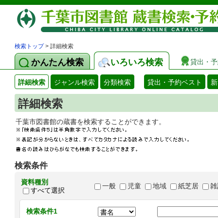
検索トップ
> 詳細検索
かんたん検索
いろいろ検索
貸出・予
詳細検索
ジャンル検索
分類検索
貸出・予約ベスト
新
詳細検索
千葉市図書館の蔵書を検索することができます
検索条件
資料種別
一般
児童
地域
紙芝居
雑
すべて選択
検索条件1