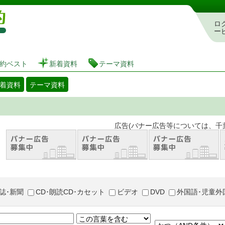
図書館 蔵書検索・予約システム
ロ
ー
約ベスト
新着資料
テーマ資料
着資料
テーマ資料
。 広告(バナー広告等については、千葉市が推奨
誌･新聞
CD･朗読CD･カセット
ビデオ
DVD
外国語･児童外