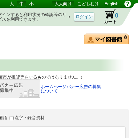
大
中
小
大人向け
こどもむけ
English
0
グインすると利用状況の確認等のサ
ビスを利用できます。
カート
マイ図書館
等をするものではありません。）
ホームページバナー広告の募集
について
国語
点字・録音資料