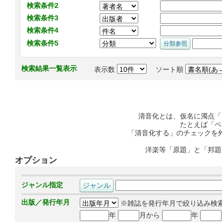
検索条件2
検索条件3
検索条件4
検索条件5
検索結果一覧表示
表示数
ソート順
清音化とは、仮名に濁点「
たとえば「ペ
「清音化する」のチェックを
洋楽等「原題」と「邦題
オプション
ジャンル指定
出版／発行年月
※雑誌を発行年月で絞り込み検
年
月から
年