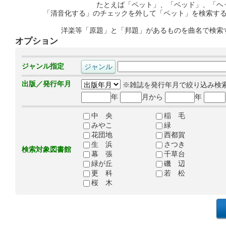
たとえば「ペット」、「ベッド」、「ヘ
「清音化する」のチェックを外して「ペット」を検索す
洋楽等「原題」と「邦題」があるものを曲名で検索
オプション
ジャンル指定
出版／発行年月
※雑誌を発行年月で絞り込み検
年
月から
年
中 央
稲 毛
みやこ
緑
花団地
西都賀
生 浜
さつき
検索対象図書館
幕 張
千草台
緑が丘
磯 辺
更 科
若 松
桜 木