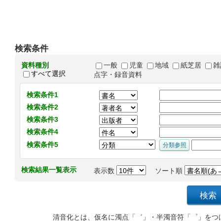
検索条件
資料種別
一般
児童
地域
紙芝居
雑
すべて選択
点字・録音資料
検索条件1
検索条件2
検索条件3
検索条件4
検索条件5
検索結果一覧表示
表示数
ソート順
清音化とは、仮名に濁点「゛」・半濁音符「゜」をつ