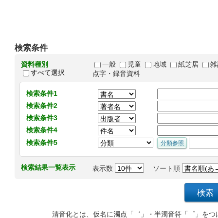
検索条件
資料種別
一般
児童
地域
紙芝居
雑
すべて選択
点字・録音資料
検索条件1
検索条件2
検索条件3
検索条件4
検索条件5
検索結果一覧表示
表示数
ソート順
清音化とは、仮名に濁点「゛」・半濁音符「゜」をつ