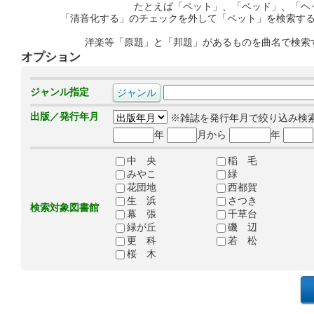
たとえば「ペット」、「ベッド」、「ヘ
「清音化する」のチェックを外して「ペット」を検索す
洋楽等「原題」と「邦題」があるものを曲名で検索
オプション
ジャンル指定
出版／発行年月
※雑誌を発行年月で絞り込み検
年
月から
年
中 央
稲 毛
みやこ
緑
花団地
西都賀
生 浜
さつき
検索対象図書館
幕 張
千草台
緑が丘
磯 辺
更 科
若 松
桜 木