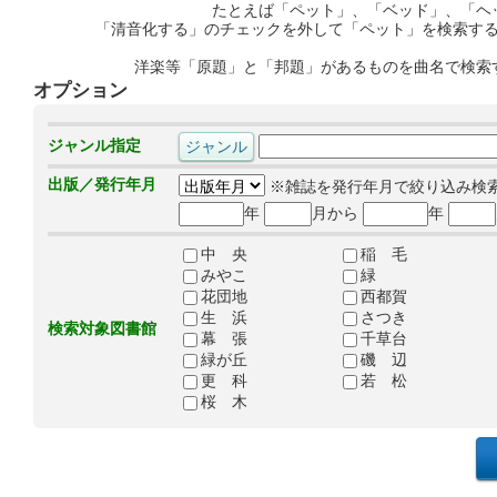
たとえば「ペット」、「ベッド」、「ヘ
「清音化する」のチェックを外して「ペット」を検索す
洋楽等「原題」と「邦題」があるものを曲名で検索
オプション
ジャンル指定
出版／発行年月
※雑誌を発行年月で絞り込み検
年
月から
年
中 央
稲 毛
みやこ
緑
花団地
西都賀
生 浜
さつき
検索対象図書館
幕 張
千草台
緑が丘
磯 辺
更 科
若 松
桜 木