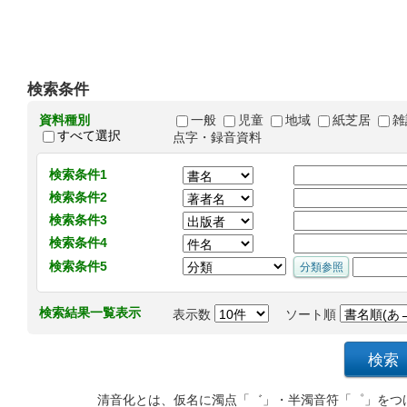
検索条件
資料種別
一般
児童
地域
紙芝居
雑
すべて選択
点字・録音資料
検索条件1
検索条件2
検索条件3
検索条件4
検索条件5
検索結果一覧表示
表示数
ソート順
清音化とは、仮名に濁点「゛」・半濁音符「゜」をつ