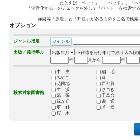
たとえば「ペット」、「ベッド」、「ヘ
「清音化する」のチェックを外して「ペット」を検索す
洋楽等「原題」と「邦題」があるものを曲名で検索
オプション
ジャンル指定
出版／発行年月
※雑誌を発行年月で絞り込み検
年
月から
年
中 央
稲 毛
みやこ
緑
花団地
西都賀
生 浜
さつき
検索対象図書館
幕 張
千草台
緑が丘
磯 辺
更 科
若 松
桜 木