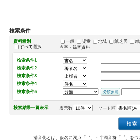
検索条件
資料種別
一般
児童
地域
紙芝居
雑
すべて選択
点字・録音資料
検索条件1
検索条件2
検索条件3
検索条件4
検索条件5
検索結果一覧表示
表示数
ソート順
清音化とは、仮名に濁点「゛」・半濁音符「゜」をつ