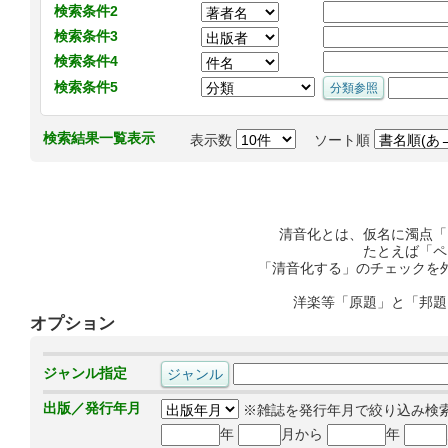
検索条件2
検索条件3
検索条件4
検索条件5
検索結果一覧表示
表示数
ソート順
清音化とは、仮名に濁点「
たとえば「ペ
「清音化する」のチェックを
洋楽等「原題」と「邦題
オプション
ジャンル指定
出版／発行年月
※雑誌を発行年月で絞り込み検
年
月から
年