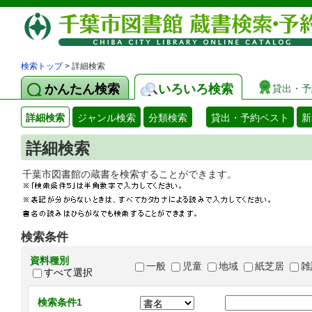
検索トップ
> 詳細検索
かんたん検索
いろいろ検索
貸出・予
詳細検索
ジャンル検索
分類検索
貸出・予約ベスト
新
詳細検索
千葉市図書館の蔵書を検索することができます
検索条件
資料種別
一般
児童
地域
紙芝居
雑
すべて選択
検索条件1