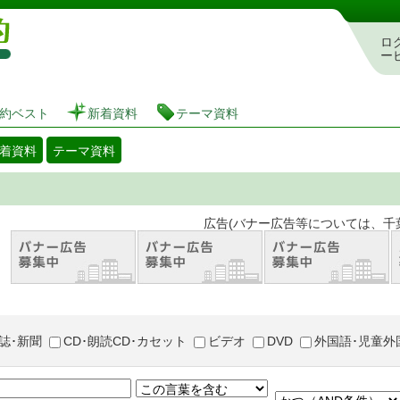
図書館 蔵書検索・予約システム
ロ
ー
約ベスト
新着資料
テーマ資料
着資料
テーマ資料
。 広告(バナー広告等については、千葉市が推奨
誌･新聞
CD･朗読CD･カセット
ビデオ
DVD
外国語･児童外