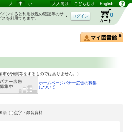
大
中
小
大人向け
こどもむけ
English
0
グインすると利用状況の確認等のサ
ビスを利用できます。
カート
マイ図書館
等をするものではありません。）
ホームページバナー広告の募集
について
国語
点字・録音資料