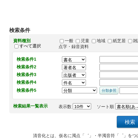
検索条件
資料種別
一般
児童
地域
紙芝居
雑
すべて選択
点字・録音資料
検索条件1
検索条件2
検索条件3
検索条件4
検索条件5
検索結果一覧表示
表示数
ソート順
清音化とは、仮名に濁点「゛」・半濁音符「゜」をつ