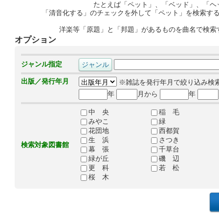
たとえば「ペット」、「ベッド」、「ヘ
「清音化する」のチェックを外して「ペット」を検索す
洋楽等「原題」と「邦題」があるものを曲名で検索
オプション
ジャンル指定
出版／発行年月
※雑誌を発行年月で絞り込み検
年
月から
年
中 央
稲 毛
みやこ
緑
花団地
西都賀
生 浜
さつき
検索対象図書館
幕 張
千草台
緑が丘
磯 辺
更 科
若 松
桜 木