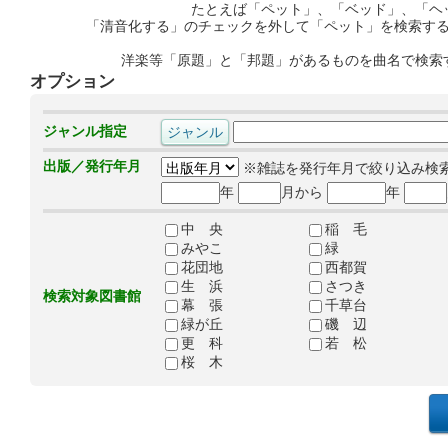
たとえば「ペット」、「ベッド」、「ヘ
「清音化する」のチェックを外して「ペット」を検索す
洋楽等「原題」と「邦題」があるものを曲名で検索
オプション
ジャンル指定
出版／発行年月
※雑誌を発行年月で絞り込み検
年
月から
年
中 央
稲 毛
みやこ
緑
花団地
西都賀
生 浜
さつき
検索対象図書館
幕 張
千草台
緑が丘
磯 辺
更 科
若 松
桜 木