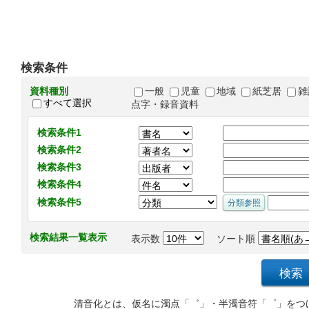
検索条件
資料種別
一般
児童
地域
紙芝居
雑
すべて選択
点字・録音資料
検索条件1
検索条件2
検索条件3
検索条件4
検索条件5
検索結果一覧表示
表示数
ソート順
清音化とは、仮名に濁点「゛」・半濁音符「゜」をつ