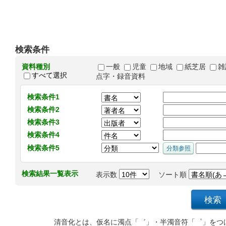
検索条件
資料種別
一般
児童
地域
紙芝居
雑
すべて選択
点字・録音資料
検索条件1
検索条件2
検索条件3
検索条件4
検索条件5
検索結果一覧表示
表示数
ソート順
清音化とは、仮名に濁点「゛」・半濁音符「゜」をつ