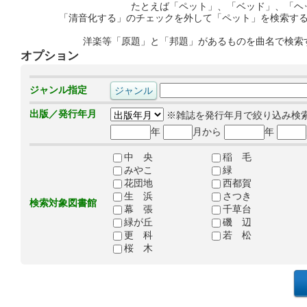
たとえば「ペット」、「ベッド」、「ヘ
「清音化する」のチェックを外して「ペット」を検索す
洋楽等「原題」と「邦題」があるものを曲名で検索
オプション
ジャンル指定
出版／発行年月
※雑誌を発行年月で絞り込み検
年
月から
年
中 央
稲 毛
みやこ
緑
花団地
西都賀
生 浜
さつき
検索対象図書館
幕 張
千草台
緑が丘
磯 辺
更 科
若 松
桜 木