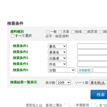
検索条件
資料種別
一般
児童
地域
紙芝居
雑
すべて選択
点字・録音資料
検索条件1
検索条件2
検索条件3
検索条件4
検索条件5
検索結果一覧表示
表示数
ソート順
清音化とは、仮名に濁点「゛」・半濁音符「゜」をつ