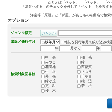
たとえば「ペット」、「ベッド」、「ヘ
「清音化する」のチェックを外して「ペット」を検索す
洋楽等「原題」と「邦題」があるものを曲名で検索
オプション
ジャンル指定
出版／発行年月
※雑誌を発行年月で絞り込み検
年
月から
年
中 央
稲 毛
みやこ
緑
花団地
西都賀
生 浜
さつき
検索対象図書館
幕 張
千草台
緑が丘
磯 辺
更 科
若 松
桜 木