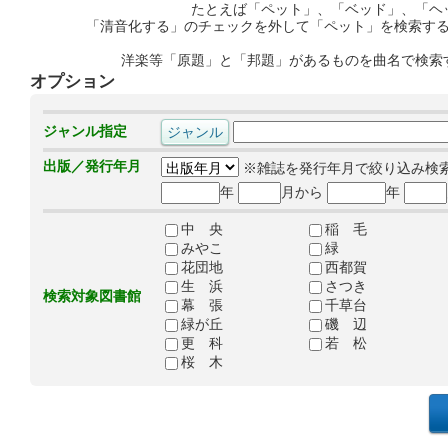
たとえば「ペット」、「ベッド」、「ヘ
「清音化する」のチェックを外して「ペット」を検索す
洋楽等「原題」と「邦題」があるものを曲名で検索
オプション
ジャンル指定
出版／発行年月
※雑誌を発行年月で絞り込み検
年
月から
年
中 央
稲 毛
みやこ
緑
花団地
西都賀
生 浜
さつき
検索対象図書館
幕 張
千草台
緑が丘
磯 辺
更 科
若 松
桜 木