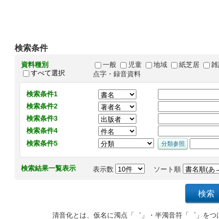
検索条件
資料種別
一般
児童
地域
紙芝居
雑
すべて選択
点字・録音資料
検索条件1
検索条件2
検索条件3
検索条件4
検索条件5
検索結果一覧表示
表示数
ソート順
清音化とは、仮名に濁点「゛」・半濁音符「゜」をつ