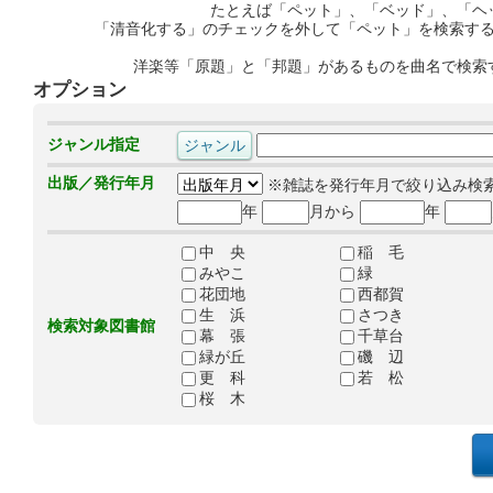
たとえば「ペット」、「ベッド」、「ヘ
「清音化する」のチェックを外して「ペット」を検索す
洋楽等「原題」と「邦題」があるものを曲名で検索
オプション
ジャンル指定
出版／発行年月
※雑誌を発行年月で絞り込み検
年
月から
年
中 央
稲 毛
みやこ
緑
花団地
西都賀
生 浜
さつき
検索対象図書館
幕 張
千草台
緑が丘
磯 辺
更 科
若 松
桜 木