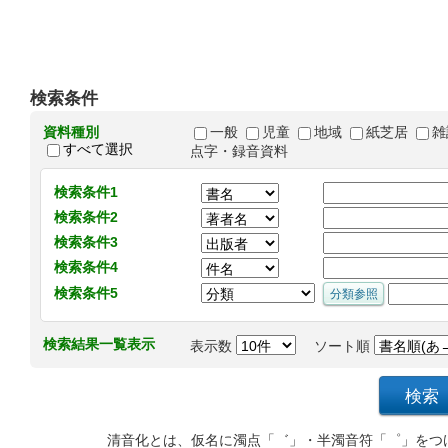
検索条件
資料種別
一般
児童
地域
紙芝居
雑
すべて選択
点字・録音資料
検索条件1
検索条件2
検索条件3
検索条件4
検索条件5
検索結果一覧表示
表示数
ソート順
清音化とは、仮名に濁点「゛」・半濁音符「゜」をつ