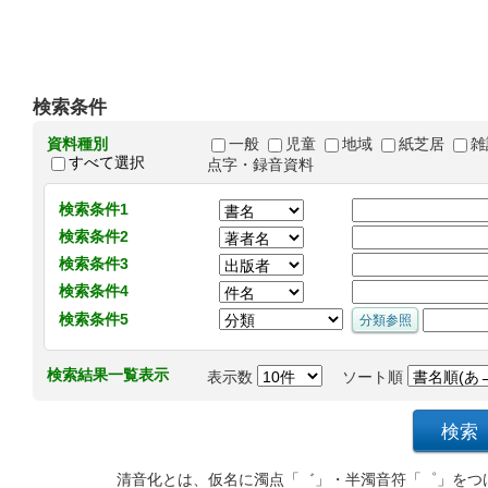
検索条件
資料種別
一般
児童
地域
紙芝居
雑
すべて選択
点字・録音資料
検索条件1
検索条件2
検索条件3
検索条件4
検索条件5
検索結果一覧表示
表示数
ソート順
清音化とは、仮名に濁点「゛」・半濁音符「゜」をつ