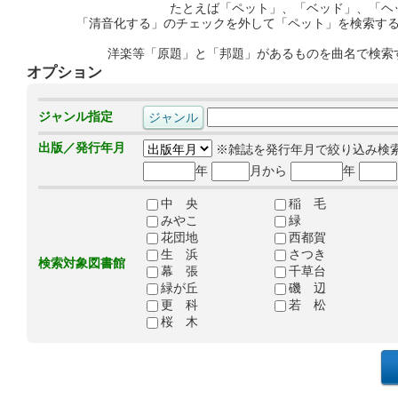
たとえば「ペット」、「ベッド」、「ヘ
「清音化する」のチェックを外して「ペット」を検索す
洋楽等「原題」と「邦題」があるものを曲名で検索
オプション
ジャンル指定
出版／発行年月
※雑誌を発行年月で絞り込み検
年
月から
年
中 央
稲 毛
みやこ
緑
花団地
西都賀
生 浜
さつき
検索対象図書館
幕 張
千草台
緑が丘
磯 辺
更 科
若 松
桜 木