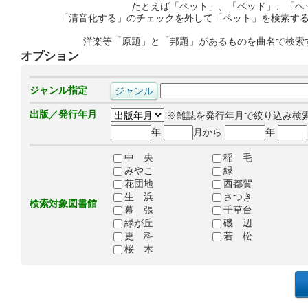
たとえば「ペット」、「ベッド」、「ヘ
「清音化する」のチェックを外して「ペット」を検索す
洋楽等「原題」と「邦題」があるものを曲名で検索
オプション
ジャンル指定
出版／発行年月
※雑誌を発行年月で絞り込み検
年
月から
年
中 央
稲 毛
みやこ
緑
花団地
西都賀
生 浜
さつき
検索対象図書館
幕 張
千草台
緑が丘
磯 辺
更 科
若 松
桜 木