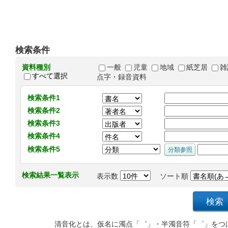
検索条件
資料種別
一般
児童
地域
紙芝居
雑
すべて選択
点字・録音資料
検索条件1
検索条件2
検索条件3
検索条件4
検索条件5
検索結果一覧表示
表示数
ソート順
清音化とは、仮名に濁点「゛」・半濁音符「゜」をつ