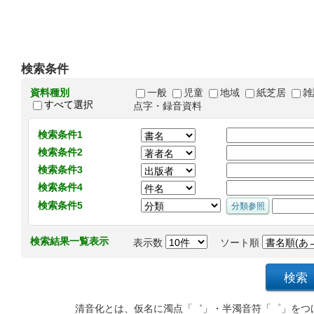
検索条件
資料種別
一般
児童
地域
紙芝居
雑
すべて選択
点字・録音資料
検索条件1
検索条件2
検索条件3
検索条件4
検索条件5
検索結果一覧表示
表示数
ソート順
清音化とは、仮名に濁点「゛」・半濁音符「゜」をつ