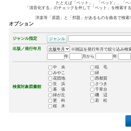
たとえば「ペット」、「ベッド」、「ヘ
「清音化する」のチェックを外して「ペット」を検索す
洋楽等「原題」と「邦題」があるものを曲名で検索
オプション
ジャンル指定
出版／発行年月
※雑誌を発行年月で絞り込み検
年
月から
年
中 央
稲 毛
みやこ
緑
花団地
西都賀
生 浜
さつき
検索対象図書館
幕 張
千草台
緑が丘
磯 辺
更 科
若 松
桜 木