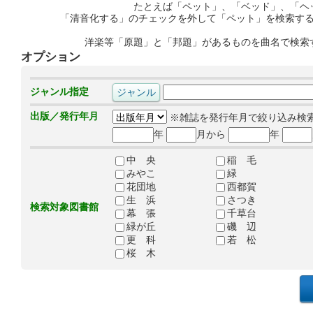
たとえば「ペット」、「ベッド」、「ヘ
「清音化する」のチェックを外して「ペット」を検索す
洋楽等「原題」と「邦題」があるものを曲名で検索
オプション
ジャンル指定
出版／発行年月
※雑誌を発行年月で絞り込み検
年
月から
年
中 央
稲 毛
みやこ
緑
花団地
西都賀
生 浜
さつき
検索対象図書館
幕 張
千草台
緑が丘
磯 辺
更 科
若 松
桜 木