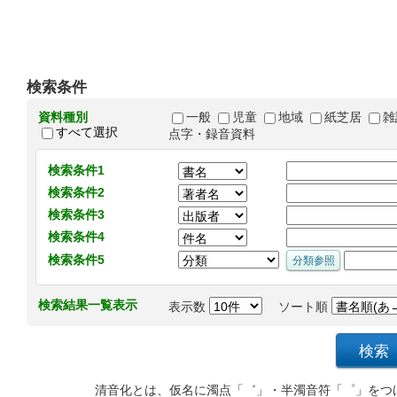
検索条件
資料種別
一般
児童
地域
紙芝居
雑
すべて選択
点字・録音資料
検索条件1
検索条件2
検索条件3
検索条件4
検索条件5
検索結果一覧表示
表示数
ソート順
清音化とは、仮名に濁点「゛」・半濁音符「゜」をつ