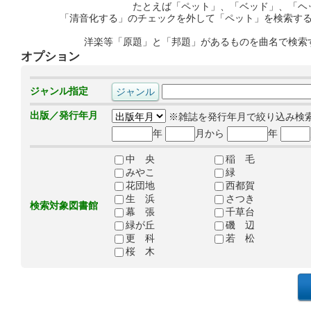
たとえば「ペット」、「ベッド」、「ヘ
「清音化する」のチェックを外して「ペット」を検索す
洋楽等「原題」と「邦題」があるものを曲名で検索
オプション
ジャンル指定
出版／発行年月
※雑誌を発行年月で絞り込み検
年
月から
年
中 央
稲 毛
みやこ
緑
花団地
西都賀
生 浜
さつき
検索対象図書館
幕 張
千草台
緑が丘
磯 辺
更 科
若 松
桜 木