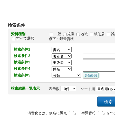
検索条件
資料種別
一般
児童
地域
紙芝居
雑
すべて選択
点字・録音資料
検索条件1
検索条件2
検索条件3
検索条件4
検索条件5
検索結果一覧表示
表示数
ソート順
清音化とは、仮名に濁点「゛」・半濁音符「゜」をつ