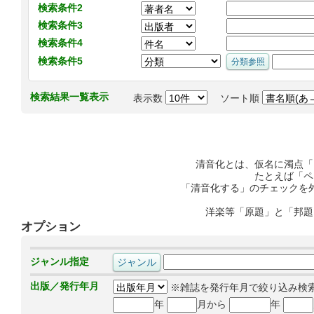
検索条件2
検索条件3
検索条件4
検索条件5
検索結果一覧表示
表示数
ソート順
清音化とは、仮名に濁点「
たとえば「ペ
「清音化する」のチェックを
洋楽等「原題」と「邦題
オプション
ジャンル指定
出版／発行年月
※雑誌を発行年月で絞り込み検
年
月から
年