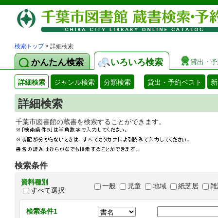
検索トップ
> 詳細検索
かんたん検索
いろいろ検索
貸出・予
詳細検索
ジャンル検索
分類検索
貸出・予約ベスト
新
詳細検索
千葉市図書館の蔵書を検索することができます
検索条件
資料種別
一般
児童
地域
紙芝居
雑
すべて選択
検索条件1