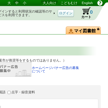
大
中
小
大人向け
こどもむけ
English
0
グインすると利用状況の確認等のサ
ビスを利用できます。
カート
マイ図書館
等をするものではありません。）
ホームページバナー広告の募集
について
国語
点字・録音資料