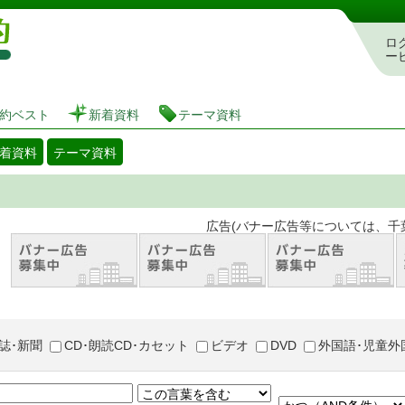
図書館 蔵書検索・予約システム
ロ
ー
約ベスト
新着資料
テーマ資料
着資料
テーマ資料
。 広告(バナー広告等については、千葉市が推奨
誌･新聞
CD･朗読CD･カセット
ビデオ
DVD
外国語･児童外