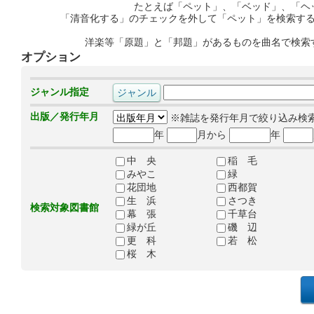
たとえば「ペット」、「ベッド」、「ヘ
「清音化する」のチェックを外して「ペット」を検索す
洋楽等「原題」と「邦題」があるものを曲名で検索
オプション
ジャンル指定
出版／発行年月
※雑誌を発行年月で絞り込み検
年
月から
年
中 央
稲 毛
みやこ
緑
花団地
西都賀
生 浜
さつき
検索対象図書館
幕 張
千草台
緑が丘
磯 辺
更 科
若 松
桜 木