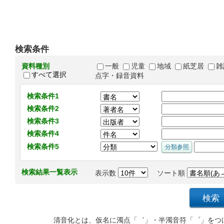
検索条件
資料種別
一般
児童
地域
紙芝居
雑
すべて選択
点字・録音資料
検索条件1
検索条件2
検索条件3
検索条件4
検索条件5
検索結果一覧表示
表示数
ソート順
清音化とは、仮名に濁点「゛」・半濁音符「゜」をつ