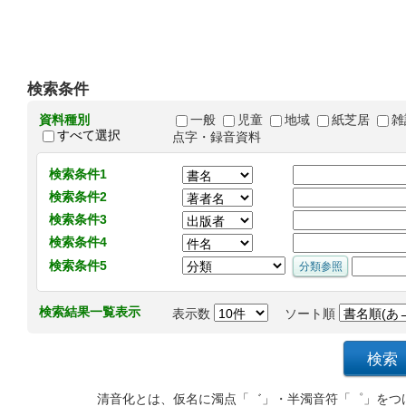
検索条件
資料種別
一般
児童
地域
紙芝居
雑
すべて選択
点字・録音資料
検索条件1
検索条件2
検索条件3
検索条件4
検索条件5
検索結果一覧表示
表示数
ソート順
清音化とは、仮名に濁点「゛」・半濁音符「゜」をつ