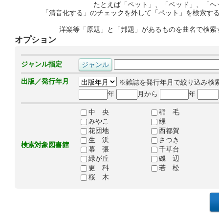
たとえば「ペット」、「ベッド」、「ヘ
「清音化する」のチェックを外して「ペット」を検索す
洋楽等「原題」と「邦題」があるものを曲名で検索
オプション
ジャンル指定
出版／発行年月
※雑誌を発行年月で絞り込み検
年
月から
年
中 央
稲 毛
みやこ
緑
花団地
西都賀
生 浜
さつき
検索対象図書館
幕 張
千草台
緑が丘
磯 辺
更 科
若 松
桜 木