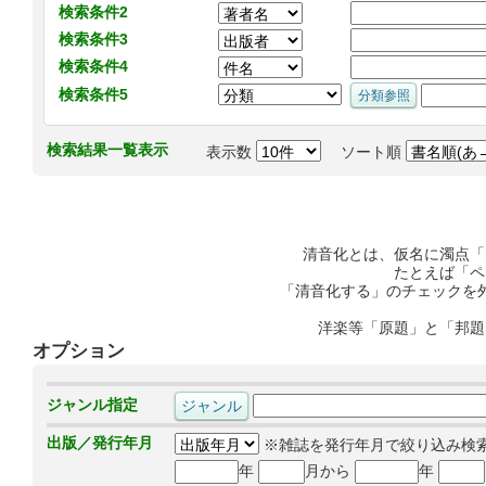
検索条件2
検索条件3
検索条件4
検索条件5
検索結果一覧表示
表示数
ソート順
清音化とは、仮名に濁点「
たとえば「ペ
「清音化する」のチェックを
洋楽等「原題」と「邦題
オプション
ジャンル指定
出版／発行年月
※雑誌を発行年月で絞り込み検
年
月から
年