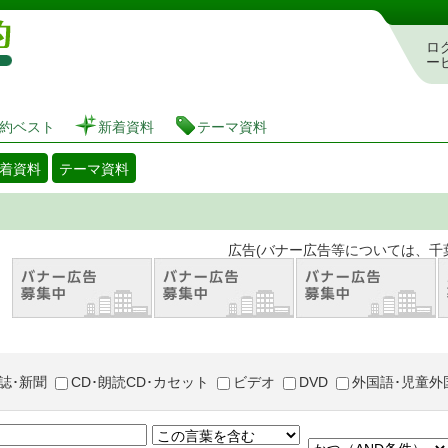
図書館 蔵書検索・予約システム
ロ
ー
約ベスト
新着資料
テーマ資料
着資料
テーマ資料
。 広告(バナー広告等については、千葉市が推奨
誌･新聞
CD･朗読CD･カセット
ビデオ
DVD
外国語･児童外