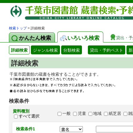
検索トップ
> 詳細検索
かんたん検索
いろいろ検索
貸出・予
詳細検索
ジャンル検索
分類検索
貸出・予約ベスト
新
詳細検索
千葉市図書館の蔵書を検索することができます
検索条件
資料種別
一般
児童
地域
紙芝居
雑
すべて選択
検索条件1