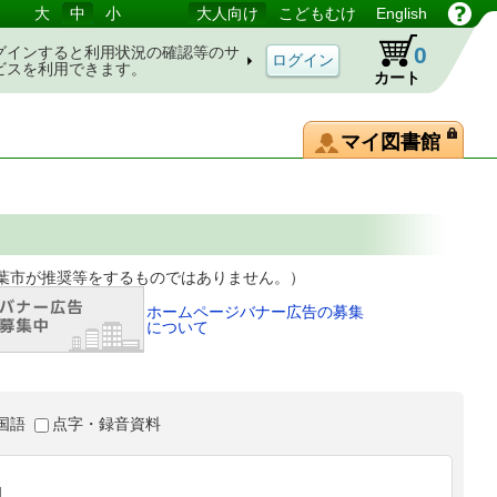
大
中
小
大人向け
こどもむけ
English
0
グインすると利用状況の確認等のサ
ビスを利用できます。
カート
マイ図書館
等をするものではありません。）
ホームページバナー広告の募集
について
国語
点字・録音資料