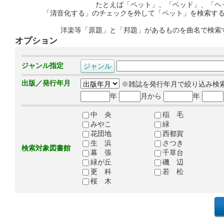
たとえば「ペット」、「ベッド」、「ヘ
「清音化する」のチェックを外して「ペット」を検索す
洋楽等「原題」と「邦題」があるものを曲名で検索
オプション
ジャンル指定
出版／発行年月
※雑誌を発行年月で絞り込み検
年
月から
年
中 央
稲 毛
みやこ
緑
花団地
西都賀
生 浜
さつき
検索対象図書館
幕 張
千草台
緑が丘
磯 辺
更 科
若 松
桜 木