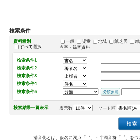
検索条件
資料種別
一般
児童
地域
紙芝居
雑
すべて選択
点字・録音資料
検索条件1
検索条件2
検索条件3
検索条件4
検索条件5
検索結果一覧表示
表示数
ソート順
清音化とは、仮名に濁点「゛」・半濁音符「゜」をつ