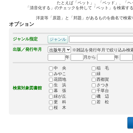
たとえば「ペット」、「ベッド」、「ヘ
「清音化する」のチェックを外して「ペット」を検索す
洋楽等「原題」と「邦題」があるものを曲名で検索
オプション
ジャンル指定
出版／発行年月
※雑誌を発行年月で絞り込み検
年
月から
年
中 央
稲 毛
みやこ
緑
花団地
西都賀
生 浜
さつき
検索対象図書館
幕 張
千草台
緑が丘
磯 辺
更 科
若 松
桜 木