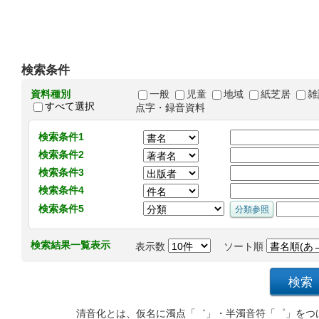
検索条件
資料種別
一般
児童
地域
紙芝居
雑
すべて選択
点字・録音資料
検索条件1
検索条件2
検索条件3
検索条件4
検索条件5
検索結果一覧表示
表示数
ソート順
清音化とは、仮名に濁点「゛」・半濁音符「゜」をつ