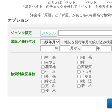
たとえば「ペット」、「ベッド」、「ヘ
「清音化する」のチェックを外して「ペット」を検索す
洋楽等「原題」と「邦題」があるものを曲名で検索
オプション
ジャンル指定
出版／発行年月
※雑誌を発行年月で絞り込み検
年
月から
年
中 央
稲 毛
みやこ
緑
花団地
西都賀
生 浜
さつき
検索対象図書館
幕 張
千草台
緑が丘
磯 辺
更 科
若 松
桜 木