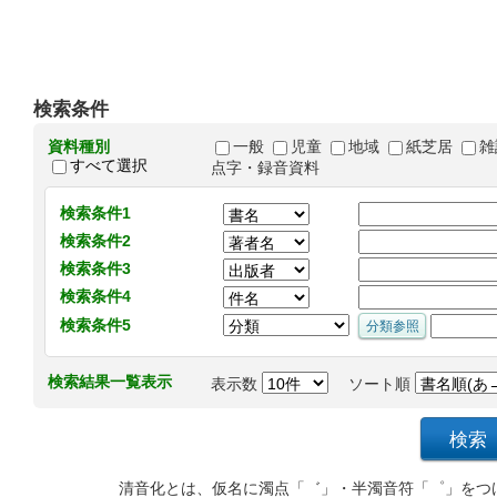
検索条件
資料種別
一般
児童
地域
紙芝居
雑
すべて選択
点字・録音資料
検索条件1
検索条件2
検索条件3
検索条件4
検索条件5
検索結果一覧表示
表示数
ソート順
清音化とは、仮名に濁点「゛」・半濁音符「゜」をつ