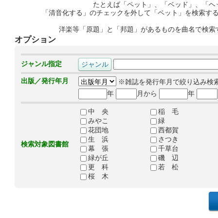
たとえば「ペット」、「ベッド」、「ヘ
「清音化する」のチェックを外して「ペット」を検索す
洋楽等「原題」と「邦題」があるものを曲名で検索
オプション
ジャンル指定
出版／発行年月
※雑誌を発行年月で絞り込み検
年
月から
年
中 央
稲 毛
みやこ
緑
花団地
西都賀
生 浜
さつき
検索対象図書館
幕 張
千草台
緑が丘
磯 辺
更 科
若 松
桜 木