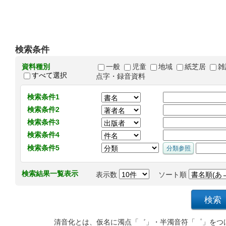
検索条件
資料種別
一般
児童
地域
紙芝居
雑
すべて選択
点字・録音資料
検索条件1
検索条件2
検索条件3
検索条件4
検索条件5
検索結果一覧表示
表示数
ソート順
清音化とは、仮名に濁点「゛」・半濁音符「゜」をつ