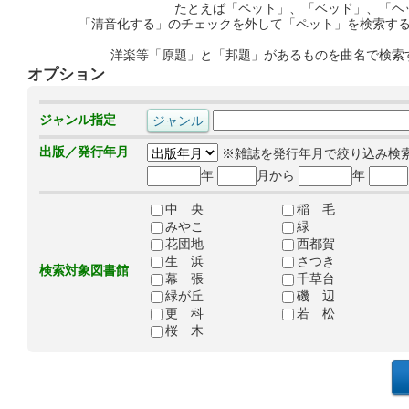
たとえば「ペット」、「ベッド」、「ヘ
「清音化する」のチェックを外して「ペット」を検索す
洋楽等「原題」と「邦題」があるものを曲名で検索
オプション
ジャンル指定
出版／発行年月
※雑誌を発行年月で絞り込み検
年
月から
年
中 央
稲 毛
みやこ
緑
花団地
西都賀
生 浜
さつき
検索対象図書館
幕 張
千草台
緑が丘
磯 辺
更 科
若 松
桜 木