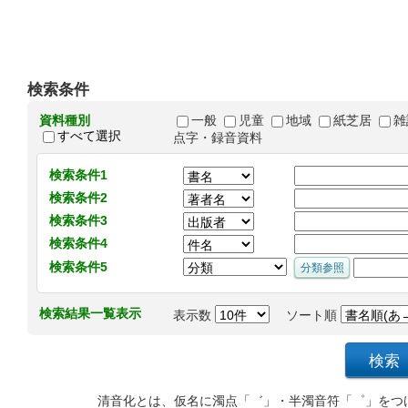
検索条件
資料種別
一般
児童
地域
紙芝居
雑
すべて選択
点字・録音資料
検索条件1
検索条件2
検索条件3
検索条件4
検索条件5
検索結果一覧表示
表示数
ソート順
清音化とは、仮名に濁点「゛」・半濁音符「゜」をつ