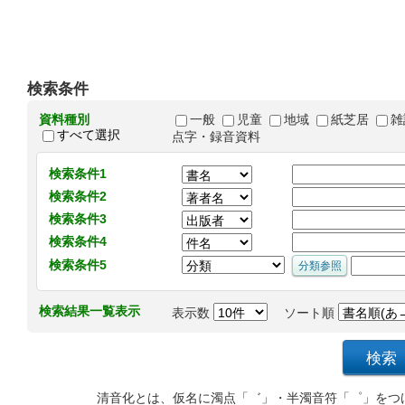
検索条件
資料種別
一般
児童
地域
紙芝居
雑
すべて選択
点字・録音資料
検索条件1
検索条件2
検索条件3
検索条件4
検索条件5
検索結果一覧表示
表示数
ソート順
清音化とは、仮名に濁点「゛」・半濁音符「゜」をつ