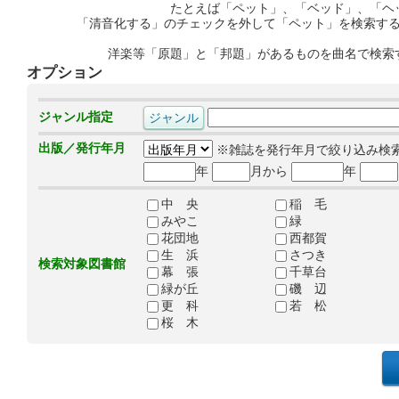
たとえば「ペット」、「ベッド」、「ヘ
「清音化する」のチェックを外して「ペット」を検索す
洋楽等「原題」と「邦題」があるものを曲名で検索
オプション
ジャンル指定
出版／発行年月
※雑誌を発行年月で絞り込み検
年
月から
年
中 央
稲 毛
みやこ
緑
花団地
西都賀
生 浜
さつき
検索対象図書館
幕 張
千草台
緑が丘
磯 辺
更 科
若 松
桜 木