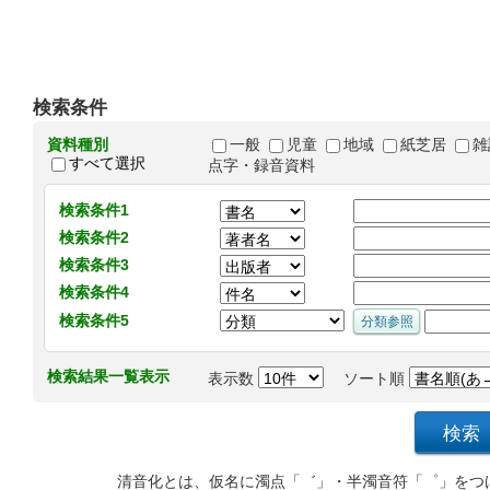
検索条件
資料種別
一般
児童
地域
紙芝居
雑
すべて選択
点字・録音資料
検索条件1
検索条件2
検索条件3
検索条件4
検索条件5
検索結果一覧表示
表示数
ソート順
清音化とは、仮名に濁点「゛」・半濁音符「゜」をつ