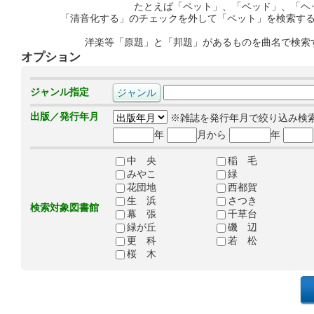
たとえば「ペット」、「ベッド」、「ヘ
「清音化する」のチェックを外して「ペット」を検索す
洋楽等「原題」と「邦題」があるものを曲名で検索
オプション
ジャンル指定
出版／発行年月
※雑誌を発行年月で絞り込み検
年
月から
年
中 央
稲 毛
みやこ
緑
花団地
西都賀
生 浜
さつき
検索対象図書館
幕 張
千草台
緑が丘
磯 辺
更 科
若 松
桜 木