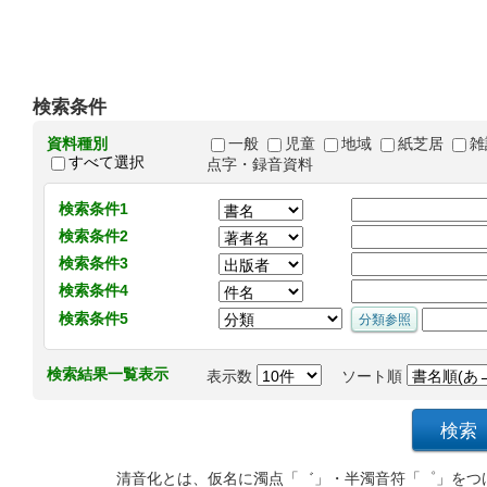
検索条件
資料種別
一般
児童
地域
紙芝居
雑
すべて選択
点字・録音資料
検索条件1
検索条件2
検索条件3
検索条件4
検索条件5
検索結果一覧表示
表示数
ソート順
清音化とは、仮名に濁点「゛」・半濁音符「゜」をつ