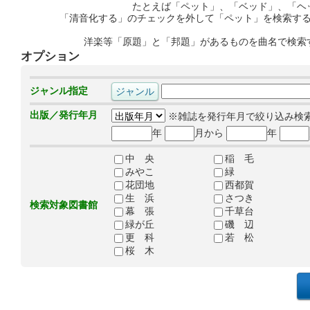
たとえば「ペット」、「ベッド」、「ヘ
「清音化する」のチェックを外して「ペット」を検索す
洋楽等「原題」と「邦題」があるものを曲名で検索
オプション
ジャンル指定
出版／発行年月
※雑誌を発行年月で絞り込み検
年
月から
年
中 央
稲 毛
みやこ
緑
花団地
西都賀
生 浜
さつき
検索対象図書館
幕 張
千草台
緑が丘
磯 辺
更 科
若 松
桜 木