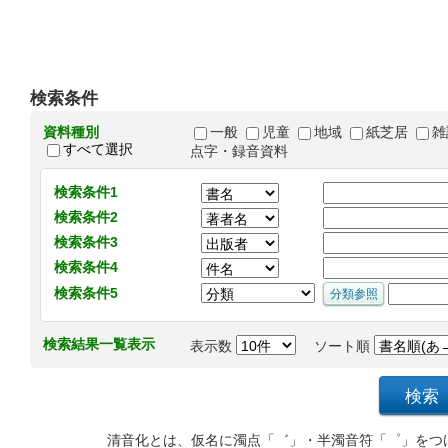
検索条件
資料種別
一般
児童
地域
紙芝居
雑
すべて選択
点字・録音資料
検索条件1
検索条件2
検索条件3
検索条件4
検索条件5
検索結果一覧表示
表示数
ソート順
清音化とは、仮名に濁点「゛」・半濁音符「゜」をつ