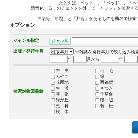
たとえば「ペット」、「ベッド」、「ヘ
「清音化する」のチェックを外して「ペット」を検索す
洋楽等「原題」と「邦題」があるものを曲名で検索
オプション
ジャンル指定
出版／発行年月
※雑誌を発行年月で絞り込み検
年
月から
年
中 央
稲 毛
みやこ
緑
花団地
西都賀
生 浜
さつき
検索対象図書館
幕 張
千草台
緑が丘
磯 辺
更 科
若 松
桜 木