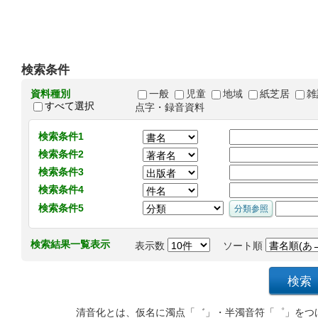
検索条件
資料種別
一般
児童
地域
紙芝居
雑
すべて選択
点字・録音資料
検索条件1
検索条件2
検索条件3
検索条件4
検索条件5
検索結果一覧表示
表示数
ソート順
清音化とは、仮名に濁点「゛」・半濁音符「゜」をつ