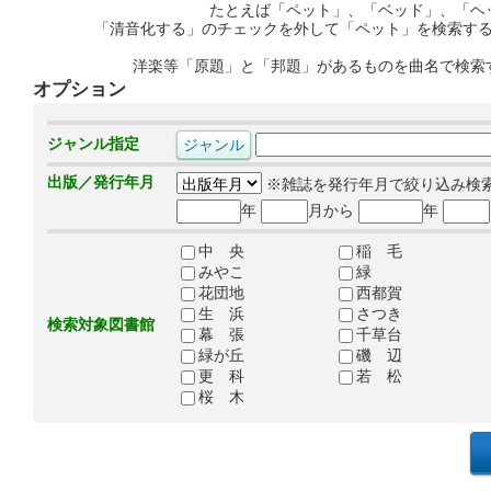
たとえば「ペット」、「ベッド」、「ヘ
「清音化する」のチェックを外して「ペット」を検索す
洋楽等「原題」と「邦題」があるものを曲名で検索
オプション
ジャンル指定
出版／発行年月
※雑誌を発行年月で絞り込み検
年
月から
年
中 央
稲 毛
みやこ
緑
花団地
西都賀
生 浜
さつき
検索対象図書館
幕 張
千草台
緑が丘
磯 辺
更 科
若 松
桜 木